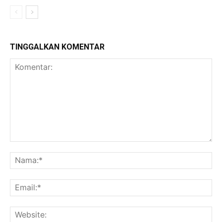
TINGGALKAN KOMENTAR
Komentar:
Na
Ema
Web