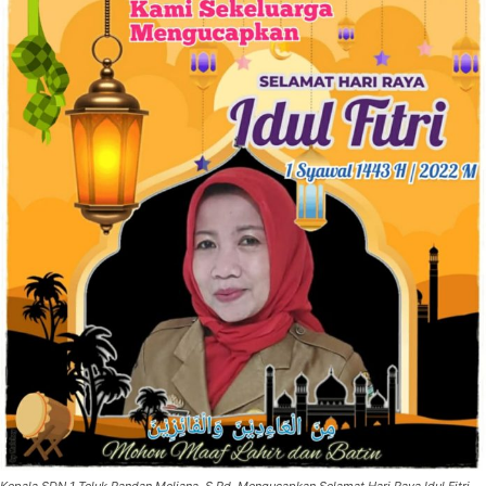
Kepala SDN 1 Teluk Pandan Meliana, S.Pd, Mengucapkan Selamat Hari Raya Idul Fitri