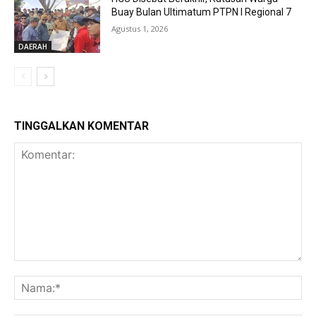
Buay Bulan Ultimatum PTPN I Regional 7
Agustus 1, 2026
DAERAH
TINGGALKAN KOMENTAR
Komentar:
Na