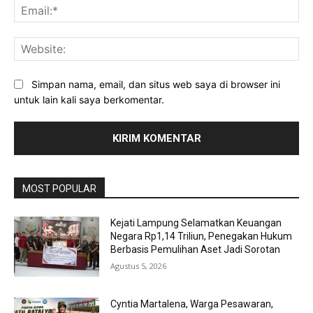
Ema
Web
Simpan nama, email, dan situs web saya di browser ini
untuk lain kali saya berkomentar.
MOST POPULAR
Kejati Lampung Selamatkan Keuangan
Negara Rp1,14 Triliun, Penegakan Hukum
Berbasis Pemulihan Aset Jadi Sorotan
Agustus 5, 2026
Cyntia Martalena, Warga Pesawaran,