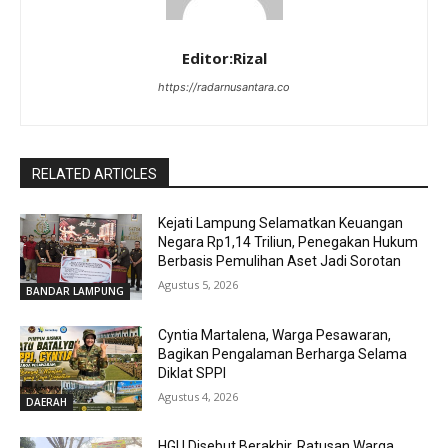
Editor:Rizal
https://radarnusantara.co
RELATED ARTICLES
Kejati Lampung Selamatkan Keuangan
Negara Rp1,14 Triliun, Penegakan Hukum
Berbasis Pemulihan Aset Jadi Sorotan
Agustus 5, 2026
BANDAR LAMPUNG
Cyntia Martalena, Warga Pesawaran,
Bagikan Pengalaman Berharga Selama
Diklat SPPI
Agustus 4, 2026
DAERAH
HGU Disebut Berakhir, Ratusan Warga