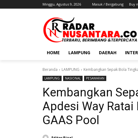
Minggu, Agustus 9, 2026
Masuk / Bergabung
Buy 
HOME
LAMPUNG
DAERAH
INTE
Beranda
LAMPUNG
Kembangkan Sepak Bola Tingka
LAMPUNG
NASIONAL
PESAWARAN
Kembangkan Sepak
Apdesi Way Rata
GAAS Pool
Editor:Rizal