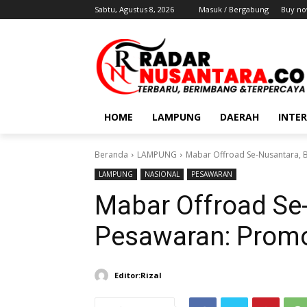
Sabtu, Agustus 8, 2026
Masuk / Bergabung
Buy no
HOME
LAMPUNG
DAERAH
INTE
Beranda
LAMPUNG
Mabar Offroad Se-Nusantara, 
LAMPUNG
NASIONAL
PESAWARAN
Mabar Offroad Se-
Pesawaran: Promo
Editor:Rizal