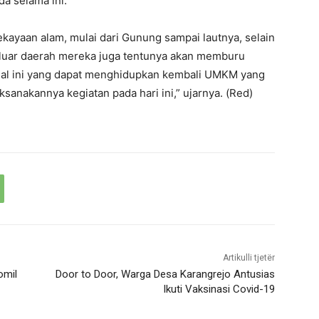
a selama ini.
ekayaan alam, mulai dari Gunung sampai lautnya, selain
ri luar daerah mereka juga tentunya akan memburu
 hal ini yang dapat menghidupkan kembali UMKM yang
aksanakannya kegiatan pada hari ini,” ujarnya. (Red)
Artikulli tjetër
omil
Door to Door, Warga Desa Karangrejo Antusias
Ikuti Vaksinasi Covid-19