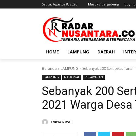
Sabtu, Agustus 8, 2026
Masuk / Bergabung
Buy no
HOME
LAMPUNG
DAERAH
INTE
Beranda
LAMPUNG
Sebanyak 200 Sertipikat Tana
LAMPUNG
NASIONAL
PESAWARAN
Sebanyak 200 Ser
2021 Warga Desa
Editor:Rizal