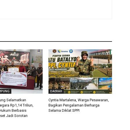
MPUNG
DAERAH
ung Selamatkan
Cyntia Martalena, Warga Pesawaran,
gara Rp1,14 Triliun,
Bagikan Pengalaman Berharga
Hukum Berbasis
Selama Diklat SPPI
set Jadi Sorotan