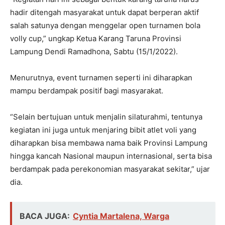
hadir ditengah masyarakat untuk dapat berperan aktif
salah satunya dengan menggelar open turnamen bola
volly cup,” ungkap Ketua Karang Taruna Provinsi
Lampung Dendi Ramadhona, Sabtu (15/1/2022).
Menurutnya, event turnamen seperti ini diharapkan
mampu berdampak positif bagi masyarakat.
“Selain bertujuan untuk menjalin silaturahmi, tentunya
kegiatan ini juga untuk menjaring bibit atlet voli yang
diharapkan bisa membawa nama baik Provinsi Lampung
hingga kancah Nasional maupun internasional, serta bisa
berdampak pada perekonomian masyarakat sekitar,” ujar
dia.
BACA JUGA:
Cyntia Martalena, Warga