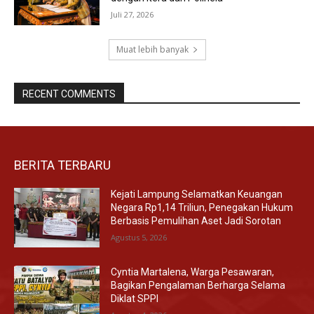
Juli 27, 2026
Muat lebih banyak
RECENT COMMENTS
BERITA TERBARU
Kejati Lampung Selamatkan Keuangan
Negara Rp1,14 Triliun, Penegakan Hukum
Berbasis Pemulihan Aset Jadi Sorotan
Agustus 5, 2026
Cyntia Martalena, Warga Pesawaran,
Bagikan Pengalaman Berharga Selama
Diklat SPPI