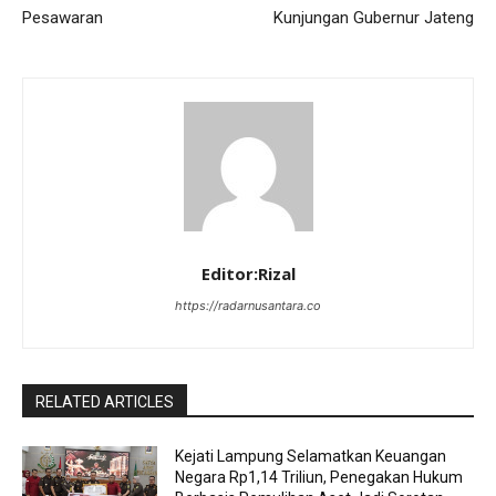
Pesawaran
Kunjungan Gubernur Jateng
Editor:Rizal
https://radarnusantara.co
RELATED ARTICLES
Kejati Lampung Selamatkan Keuangan
Negara Rp1,14 Triliun, Penegakan Hukum