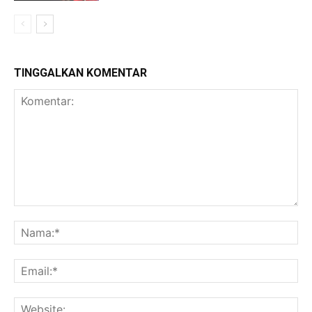
TINGGALKAN KOMENTAR
Komentar:
Na
Ema
Web