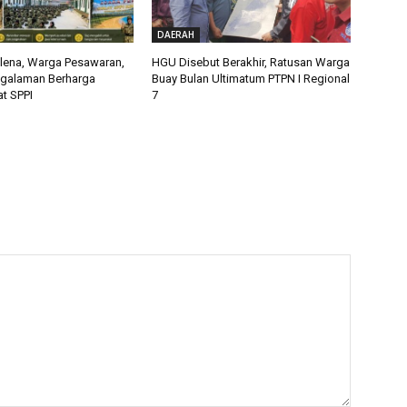
DAERAH
alena, Warga Pesawaran,
HGU Disebut Berakhir, Ratusan Warga
ngalaman Berharga
Buay Bulan Ultimatum PTPN I Regional
t SPPI
7