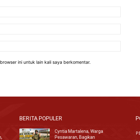
Nama:*
Email:*
Website:
rowser ini untuk lain kali saya berkomentar.
BERITA POPULER
P
Cyntia Martalena, Warga
P
n,
Pesawaran, Bagikan