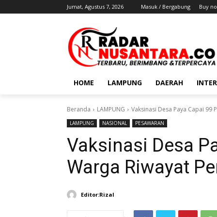
Jumat, Agustus 7, 2026
Masuk / Bergabung
Buy no
HOME
LAMPUNG
DAERAH
INTE
Beranda
LAMPUNG
Vaksinasi Desa Paya Capai 99 P
LAMPUNG
NASIONAL
PESAWARAN
Vaksinasi Desa Pa
Warga Riwayat Pe
Editor:Rizal