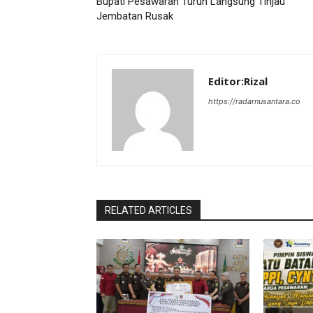
Bupati Pesawaran Turun Langsung Tinjau
Jembatan Rusak
Editor:Rizal
https://radarnusantara.co
RELATED ARTICLES