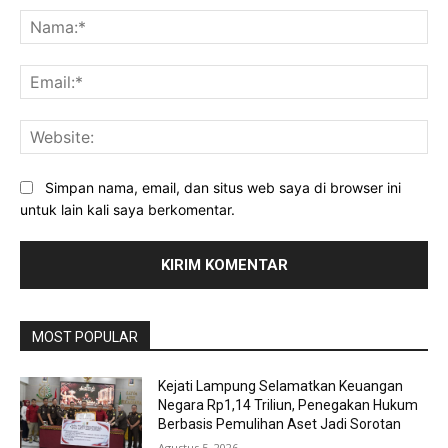
Na
Ema
Web
Simpan nama, email, dan situs web saya di browser ini
untuk lain kali saya berkomentar.
MOST POPULAR
Kejati Lampung Selamatkan Keuangan
Negara Rp1,14 Triliun, Penegakan Hukum
Berbasis Pemulihan Aset Jadi Sorotan
Agustus 5, 2026