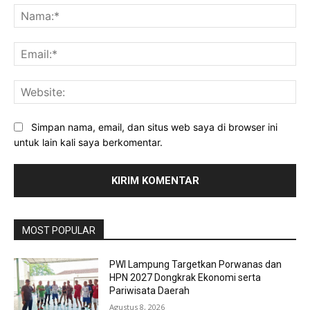
Na
Ema
Web
Simpan nama, email, dan situs web saya di browser ini
untuk lain kali saya berkomentar.
MOST POPULAR
PWI Lampung Targetkan Porwanas dan
HPN 2027 Dongkrak Ekonomi serta
Pariwisata Daerah
Agustus 8, 2026