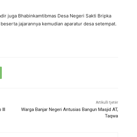
dir juga Bhabinkamtibmas Desa Negeri Sakti Bripka
eserta jajarannya kemudian aparatur desa setempat.
Artikulli tjetër
lll
Warga Banjar Negeri Antusias Bangun Masjid AT,
Taqwa