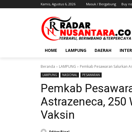
Kamis, Agustus 6, 2026
Masuk / Bergabung
Buy n
HOME
LAMPUNG
DAERAH
INTE
Beranda
LAMPUNG
Pemkab Pesawaran Salurkan Ast
LAMPUNG
NASIONAL
PESAWARAN
Pemkab Pesawara
Astrazeneca, 250 
Vaksin
Editor:Rizal