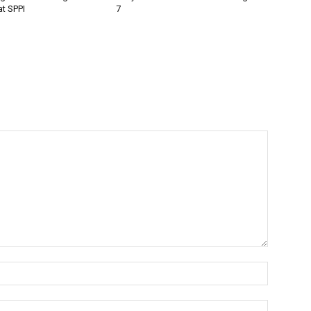
t SPPI
7
Nama:*
Email:*