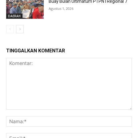
Buay Bulan Ultimatum PTPN I Regional 7
Agustus 1, 2026
DAERAH
TINGGALKAN KOMENTAR
Komentar:
Na
Ema