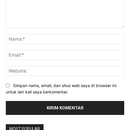
Komentar:
Na
Ema
Web
Simpan nama, email, dan situs web saya di browser ini
untuk lain kali saya berkomentar.
MOST POPULAR