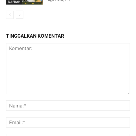
DAERAH
TINGGALKAN KOMENTAR
Komentar:
Na
Ema