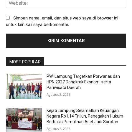
Web
Simpan nama, email, dan situs web saya di browser ini
untuk lain kali saya berkomentar.
MOST POPULAR
PWI Lampung Targetkan Porwanas dan
HPN 2027 Dongkrak Ekonomi serta
Pariwisata Daerah
Agustus 8, 2026
Kejati Lampung Selamatkan Keuangan
Negara Rp1,14 Triliun, Penegakan Hukum
Berbasis Pemulihan Aset Jadi Sorotan
Agustus 5, 2026