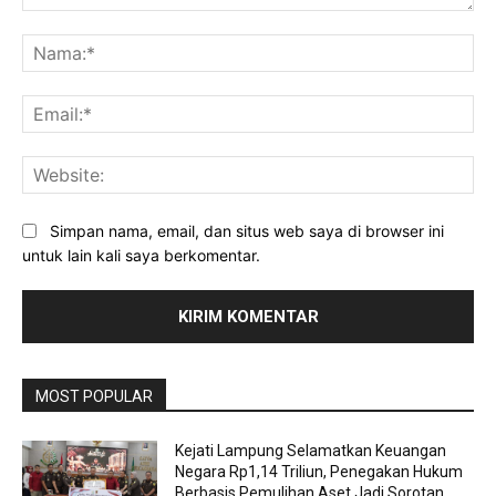
Komentar:
Na
Ema
Web
Simpan nama, email, dan situs web saya di browser ini
untuk lain kali saya berkomentar.
MOST POPULAR
Kejati Lampung Selamatkan Keuangan
Negara Rp1,14 Triliun, Penegakan Hukum
Berbasis Pemulihan Aset Jadi Sorotan