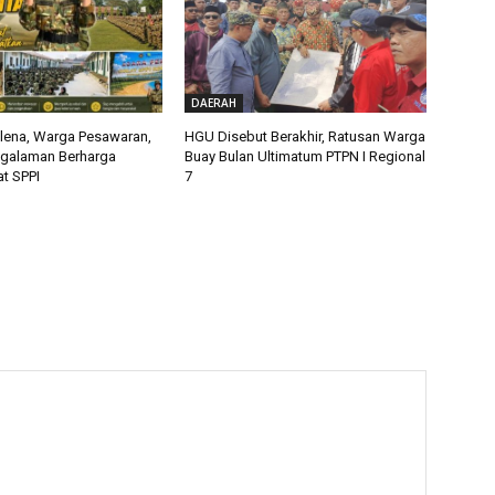
DAERAH
alena, Warga Pesawaran,
HGU Disebut Berakhir, Ratusan Warga
ngalaman Berharga
Buay Bulan Ultimatum PTPN I Regional
t SPPI
7