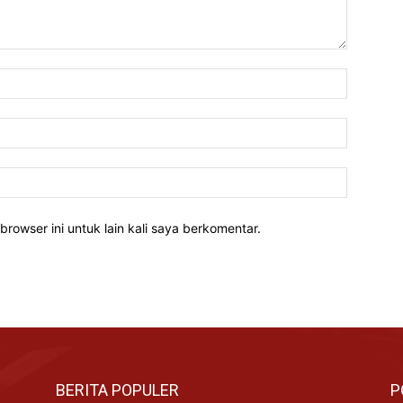
Nama:*
Email:*
Website:
rowser ini untuk lain kali saya berkomentar.
BERITA POPULER
P