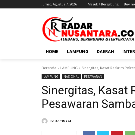
Jumat, Agustus 7, 2026
Masuk / Bergabung
Buy no
HOME
LAMPUNG
DAERAH
INTE
Beranda
LAMPUNG
Sinergitas, Kasat Reskrim Pol
LAMPUNG
NASIONAL
PESAWARAN
Sinergitas, Kasat
Pesawaran Samba
Editor:Rizal