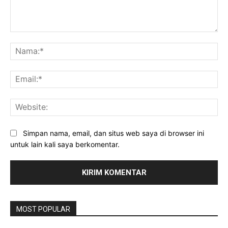
Komentar:
Na
Ema
Web
Simpan nama, email, dan situs web saya di browser ini
untuk lain kali saya berkomentar.
MOST POPULAR