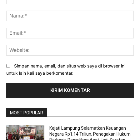
Komentar:
Na
Ema
Web
Simpan nama, email, dan situs web saya di browser ini
untuk lain kali saya berkomentar.
MOST POPULAR
Kejati Lampung Selamatkan Keuangan
Negara Rp1,14 Triliun, Penegakan Hukum
Berbasis Pemulihan Aset Jadi Sorotan