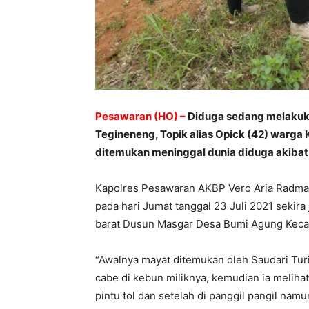
Pesawaran (HO) –
Diduga sedang melakukan 
Tegineneng, Topik alias Opick (42) warg
ditemukan meninggal dunia diduga akibat t
Kapolres Pesawaran AKBP Vero Aria Radman
pada hari Jumat tanggal 23 Juli 2021 sekira
barat Dusun Masgar Desa Bumi Agung Kec
“Awalnya mayat ditemukan oleh Saudari Tur
cabe di kebun miliknya, kemudian ia melihat 
pintu tol dan setelah di panggil pangil namu