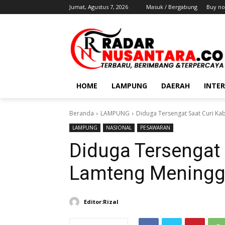
Jumat, Agustus 7, 2026
Masuk / Bergabung
Buy no
HOME
LAMPUNG
DAERAH
INTE
Beranda
LAMPUNG
Diduga Tersengat Saat Curi Ka
LAMPUNG
NASIONAL
PESAWARAN
Diduga Tersengat 
Lamteng Meningg
Editor:Rizal