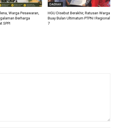
DAERAH
alena, Warga Pesawaran,
HGU Disebut Berakhir, Ratusan Warga
ngalaman Berharga
Buay Bulan Ultimatum PTPN I Regional
t SPPI
7