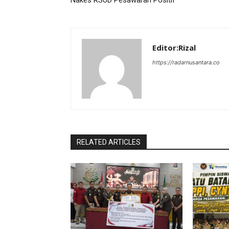
Nakes RSUD Pesawaran Positif
Editor:Rizal
https://radarnusantara.co
RELATED ARTICLES