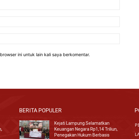
Nama:*
Email:*
Website:
rowser ini untuk lain kali saya berkomentar.
BERITA POPULER
P
Kejati Lampung Selamatkan
P
n,
Keuangan Negara Rp1,14 Triliun,
L
Penegakan Hukum Berbasis