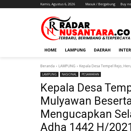
Kamis, Agustus 6, 2026
Masuk / Bergabung
Buy n
HOME
LAMPUNG
DAERAH
INTE
Beranda
LAMPUNG
Kepala Desa Tempel Rejo, Heru
LAMPUNG
NASIONAL
PESAWARAN
Kepala Desa Tempe
Mulyawan Beserta
Mengucapkan Sela
Adha 1442 H/202