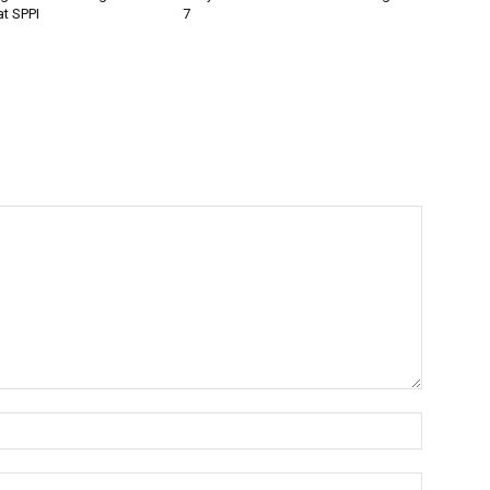
t SPPI
7
Nama:*
Email:*