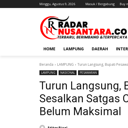
Minggu, Agustus 9, 2026
Masuk / Bergabung
Buy 
HOME
LAMPUNG
DAERAH
INTE
Beranda
LAMPUNG
Turun Langsung, Bupati Pesawa
LAMPUNG
NASIONAL
PESAWARAN
Turun Langsung, 
Sesalkan Satgas C
Belum Maksimal
Editor:Rizal