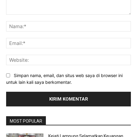
Komentar:
Na
Ema
Web
Simpan nama, email, dan situs web saya di browser ini
untuk lain kali saya berkomentar.
MOST POPULAR
Kejati Lampung Selamatkan Keuangan