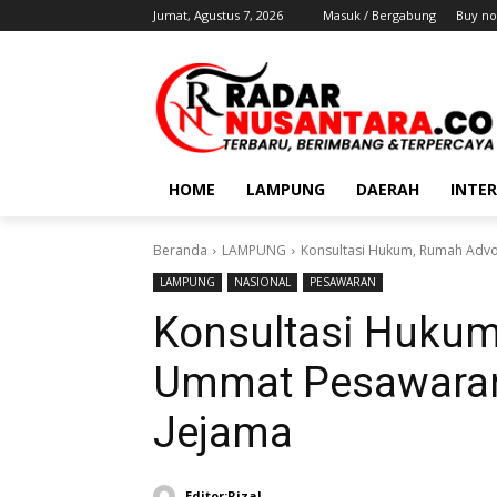
Jumat, Agustus 7, 2026
Masuk / Bergabung
Buy no
HOME
LAMPUNG
DAERAH
INTE
Beranda
LAMPUNG
Konsultasi Hukum, Rumah Adv
LAMPUNG
NASIONAL
PESAWARAN
Konsultasi Huku
Ummat Pesawaran
Jejama
Editor:Rizal