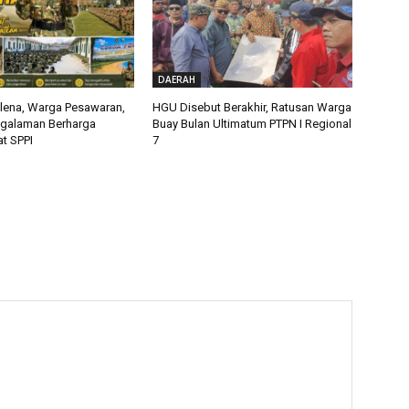
DAERAH
alena, Warga Pesawaran,
HGU Disebut Berakhir, Ratusan Warga
ngalaman Berharga
Buay Bulan Ultimatum PTPN I Regional
t SPPI
7