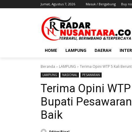
Jumat, Agustus 7, 2026
Masuk / Bergabung
Buy no
HOME
LAMPUNG
DAERAH
INTE
Beranda
LAMPUNG
Terima Opini WTP 5 Kali Berunt
LAMPUNG
NASIONAL
PESAWARAN
Terima Opini WTP 
Bupati Pesawaran
Baik
Editor:Rizal