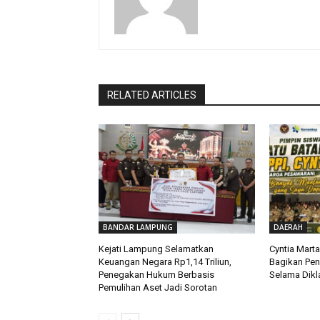
RELATED ARTICLES
BANDAR LAMPUNG
DAERAH
Kejati Lampung Selamatkan
Cyntia Mart
Keuangan Negara Rp1,14 Triliun,
Bagikan Pe
Penegakan Hukum Berbasis
Selama Dikla
Pemulihan Aset Jadi Sorotan