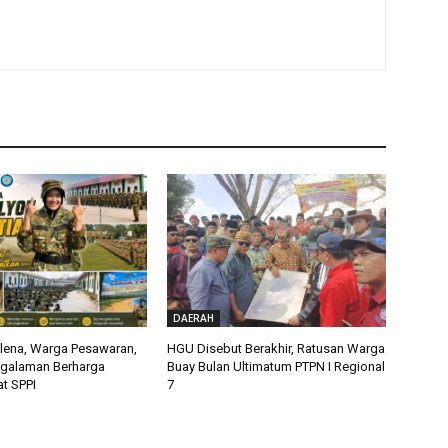
DAERAH
alena, Warga Pesawaran,
HGU Disebut Berakhir, Ratusan Warga
ngalaman Berharga
Buay Bulan Ultimatum PTPN I Regional
t SPPI
7