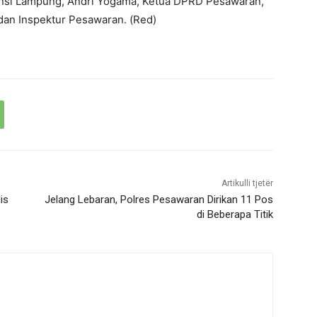
vinsi Lampung, Andri Yogama, Ketua DPRD Pesawaran,
dan Inspektur Pesawaran. (Red)
Artikulli tjetër
is
Jelang Lebaran, Polres Pesawaran Dirikan 11 Pos
di Beberapa Titik