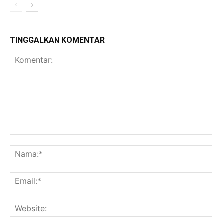
TINGGALKAN KOMENTAR
Komentar:
Na
Ema
Web