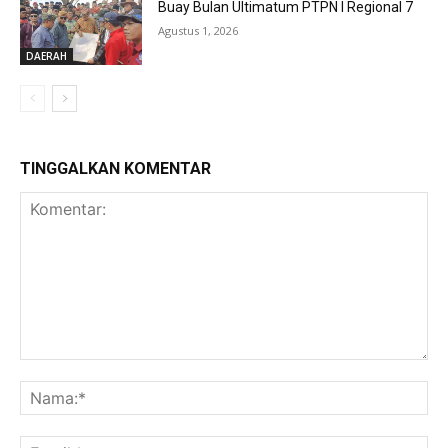
Buay Bulan Ultimatum PTPN I Regional 7
Agustus 1, 2026
DAERAH
TINGGALKAN KOMENTAR
Komentar:
Na
Ema