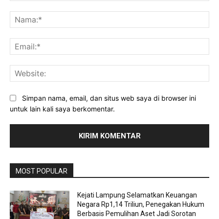
Komentar:
Na
Ema
Web
Simpan nama, email, dan situs web saya di browser ini
untuk lain kali saya berkomentar.
MOST POPULAR
Kejati Lampung Selamatkan Keuangan
Negara Rp1,14 Triliun, Penegakan Hukum
Berbasis Pemulihan Aset Jadi Sorotan