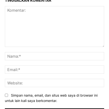
TINGGALKAN KOMENTAR
Komentar:
Na
Ema
Web
Simpan nama, email, dan situs web saya di browser ini
untuk lain kali saya berkomentar.