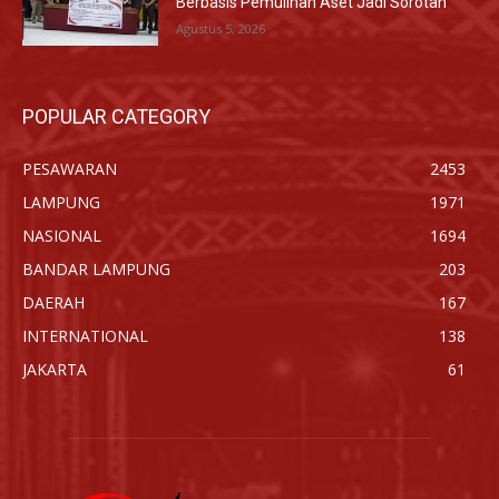
Berbasis Pemulihan Aset Jadi Sorotan
Agustus 5, 2026
POPULAR CATEGORY
PESAWARAN
2453
LAMPUNG
1971
NASIONAL
1694
BANDAR LAMPUNG
203
DAERAH
167
INTERNATIONAL
138
JAKARTA
61