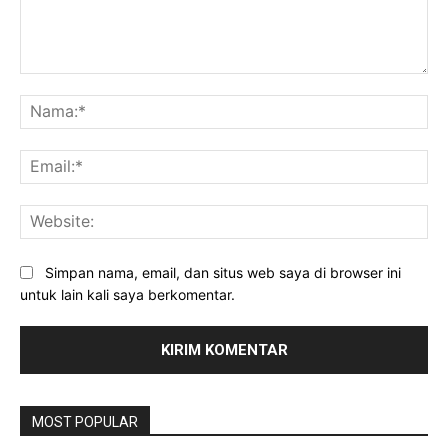
Komentar:
Na
Ema
Web
Simpan nama, email, dan situs web saya di browser ini
untuk lain kali saya berkomentar.
MOST POPULAR