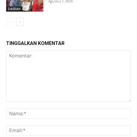
Agustus 1, 2026
DAERAH
TINGGALKAN KOMENTAR
Komentar:
Na
Ema