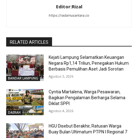
Editor:Rizal
https://radarnusantara.co
RELATED ARTICLES
Kejati Lampung Selamatkan Keuangan
Negara Rp1,14 Triliun, Penegakan Hukum
Berbasis Pemulihan Aset Jadi Sorotan
Agustus 5, 2026
BANDAR LAMPUNG
Cyntia Martalena, Warga Pesawaran,
Bagikan Pengalaman Berharga Selama
Diklat SPPI
Agustus 4, 2026
DAERAH
HGU Disebut Berakhir, Ratusan Warga
Buay Bulan Ultimatum PTPN I Regional 7