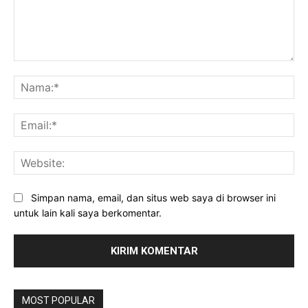
Komentar:
Na
Ema
Web
Simpan nama, email, dan situs web saya di browser ini
untuk lain kali saya berkomentar.
MOST POPULAR