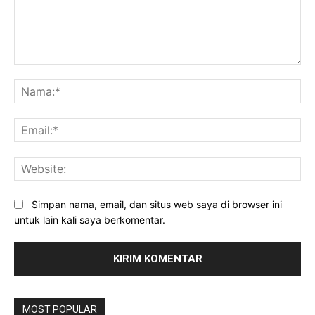
Komentar:
Na
Ema
Web
Simpan nama, email, dan situs web saya di browser ini
untuk lain kali saya berkomentar.
MOST POPULAR