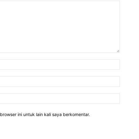
Nama:*
Email:*
Website:
rowser ini untuk lain kali saya berkomentar.