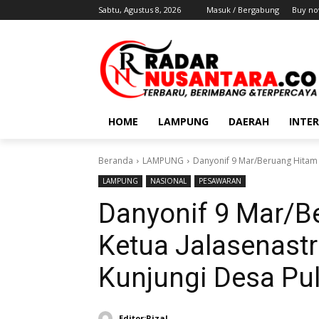
Sabtu, Agustus 8, 2026
Masuk / Bergabung
Buy no
HOME
LAMPUNG
DAERAH
INTE
Beranda
LAMPUNG
Danyonif 9 Mar/Beruang Hitam B
LAMPUNG
NASIONAL
PESAWARAN
Danyonif 9 Mar/B
Ketua Jalasenastr
Kunjungi Desa Pul
Editor:Rizal