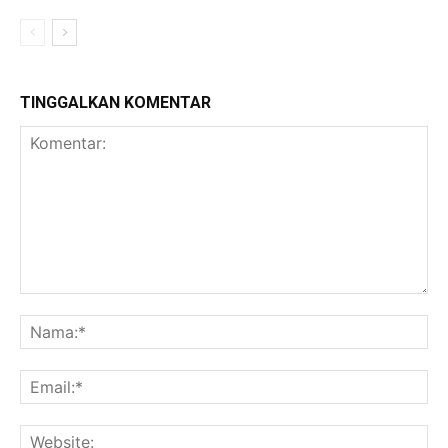
TINGGALKAN KOMENTAR
Komentar:
Na
Ema
Web