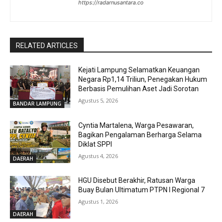
https://radarnusantara.co
RELATED ARTICLES
Kejati Lampung Selamatkan Keuangan
Negara Rp1,14 Triliun, Penegakan Hukum
Berbasis Pemulihan Aset Jadi Sorotan
Agustus 5, 2026
BANDAR LAMPUNG
Cyntia Martalena, Warga Pesawaran,
Bagikan Pengalaman Berharga Selama
Diklat SPPI
Agustus 4, 2026
DAERAH
HGU Disebut Berakhir, Ratusan Warga
Buay Bulan Ultimatum PTPN I Regional 7
Agustus 1, 2026
DAERAH