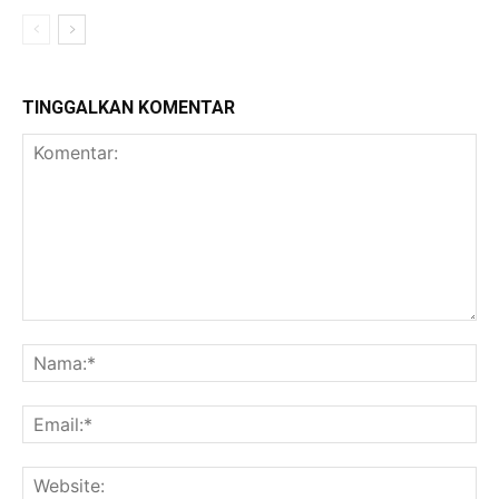
TINGGALKAN KOMENTAR
Komentar:
Na
Ema
Web