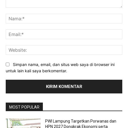
Komentar:
Na
Ema
Web
Simpan nama, email, dan situs web saya di browser ini
untuk lain kali saya berkomentar.
MOST POPULAR
PWI Lampung Targetkan Porwanas dan
HPN 2027 Dongkrak Ekonomi serta