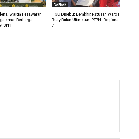
DAERAH
alena, Warga Pesawaran,
HGU Disebut Berakhir, Ratusan Warga
ngalaman Berharga
Buay Bulan Ultimatum PTPN I Regional
t SPPI
7