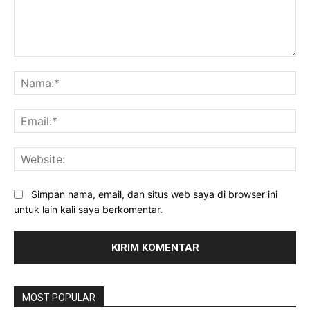
Komentar:
Na
Ema
Web
Simpan nama, email, dan situs web saya di browser ini
untuk lain kali saya berkomentar.
MOST POPULAR