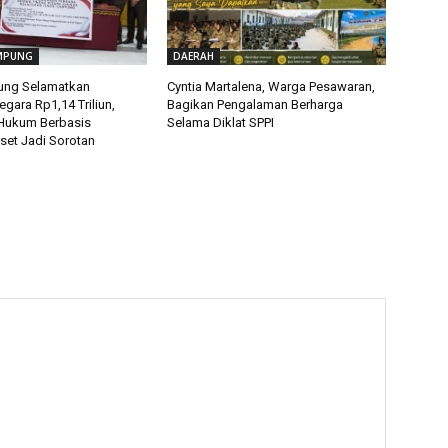
MPUNG
DAERAH
ung Selamatkan
Cyntia Martalena, Warga Pesawaran,
gara Rp1,14 Triliun,
Bagikan Pengalaman Berharga
Hukum Berbasis
Selama Diklat SPPI
set Jadi Sorotan