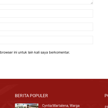
Nama:*
Email:*
Website:
rowser ini untuk lain kali saya berkomentar.
BERITA POPULER
P
Cyntia Martalena, Warga
P