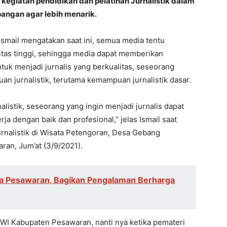
giatan pendidikan dan pelatihan Jurnalistik dalam
angan agar lebih menarik.
mail mengatakan saat ini, semua media tentu
tas tinggi, sehingga media dapat memberikan
tuk menjadi jurnalis yang berkualitas, seseorang
an jurnalistik, terutama kemampuan jurnalistik dasar.
listik, seseorang yang ingin menjadi jurnalis dapat
a dengan baik dan profesional,” jelas Ismail saat
nalistik di Wisata Petengoran, Desa Gebang
an, Jum’at (3/9/2021).
ga Pesawaran, Bagikan Pengalaman Berharga
PWI Kabupaten Pesawaran, nanti nya ketika pemateri