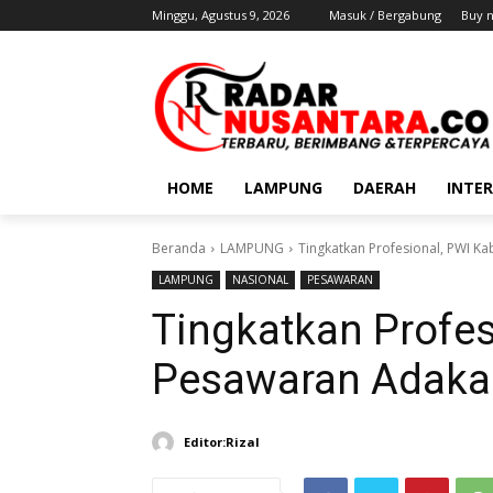
Minggu, Agustus 9, 2026
Masuk / Bergabung
Buy 
HOME
LAMPUNG
DAERAH
INTE
Beranda
LAMPUNG
Tingkatkan Profesional, PWI Ka
LAMPUNG
NASIONAL
PESAWARAN
Tingkatkan Profe
Pesawaran Adakan 
Editor:Rizal