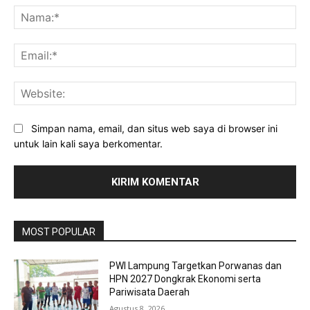
Na
Ema
Web
Simpan nama, email, dan situs web saya di browser ini
untuk lain kali saya berkomentar.
MOST POPULAR
PWI Lampung Targetkan Porwanas dan
HPN 2027 Dongkrak Ekonomi serta
Pariwisata Daerah
Agustus 8, 2026