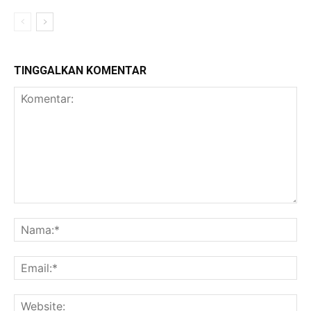
TINGGALKAN KOMENTAR
Komentar:
Na
Ema
Web