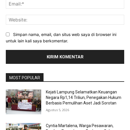
Ema
Web
Simpan nama, email, dan situs web saya di browser ini
untuk lain kali saya berkomentar.
MOST POPULAR
Kejati Lampung Selamatkan Keuangan
Negara Rp1,14 Triliun, Penegakan Hukum
Berbasis Pemulihan Aset Jadi Sorotan
Agustus 5, 2026
Cyntia Martalena, Warga Pesawaran,