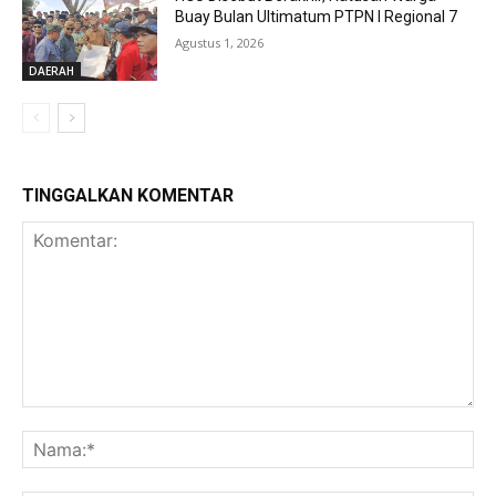
Buay Bulan Ultimatum PTPN I Regional 7
Agustus 1, 2026
DAERAH
TINGGALKAN KOMENTAR
Komentar:
Na