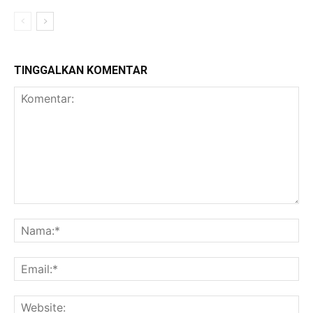
TINGGALKAN KOMENTAR
Komentar:
Na
Ema
Web