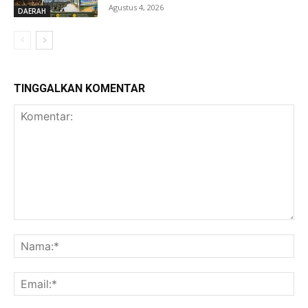
Agustus 4, 2026
DAERAH
TINGGALKAN KOMENTAR
Komentar:
Na
Ema