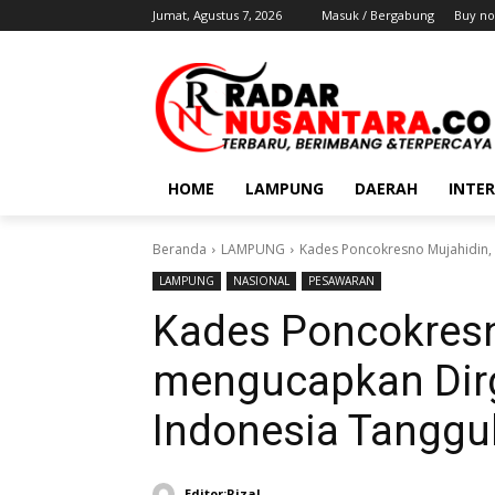
Jumat, Agustus 7, 2026
Masuk / Bergabung
Buy no
HOME
LAMPUNG
DAERAH
INTE
Beranda
LAMPUNG
Kades Poncokresno Mujahidin, 
LAMPUNG
NASIONAL
PESAWARAN
Kades Poncokresn
mengucapkan Dirg
Indonesia Tanggu
Editor:Rizal