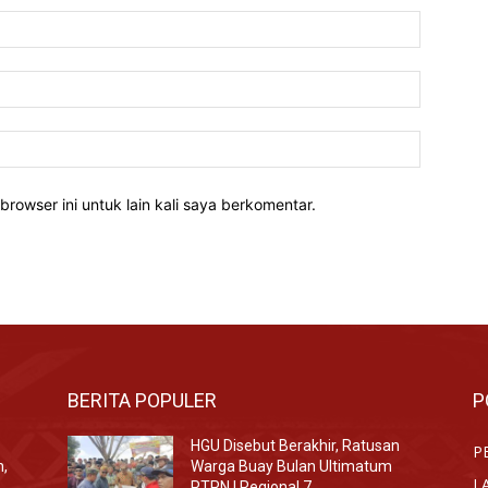
Nama:*
Email:*
Website:
rowser ini untuk lain kali saya berkomentar.
BERITA POPULER
P
HGU Disebut Berakhir, Ratusan
P
n,
Warga Buay Bulan Ultimatum
L
PTPN I Regional 7