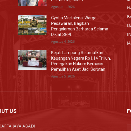
Agustus 1, 2026
N
B
Cyntia Martalena, Warga
Pesawaran, Bagikan
D
Pengalaman Berharga Selama
I
Diklat SPPI
Agustus 4, 2026
J
Kejati Lampung Selamatkan
Keuangan Negara Rp1,14 Triliun,
Penegakan Hukum Berbasis
Pemulihan Aset Jadi Sorotan
Agustus 5, 2026
OUT US
F
DAFFA JAYA ABADI