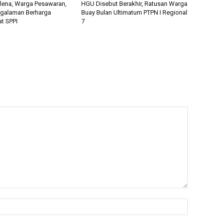
alena, Warga Pesawaran,
HGU Disebut Berakhir, Ratusan Warga
ngalaman Berharga
Buay Bulan Ultimatum PTPN I Regional
t SPPI
7
Nama:*