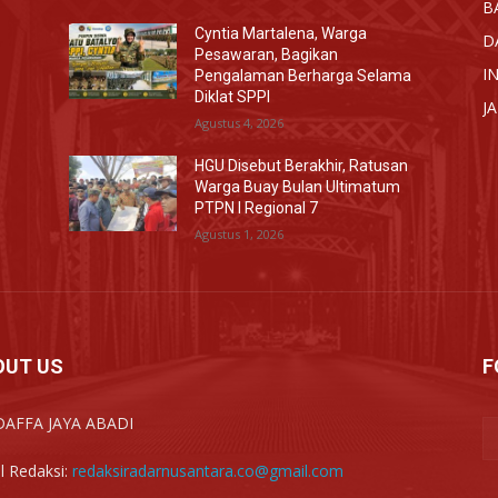
B
Cyntia Martalena, Warga
D
Pesawaran, Bagikan
I
Pengalaman Berharga Selama
Diklat SPPI
J
Agustus 4, 2026
HGU Disebut Berakhir, Ratusan
Warga Buay Bulan Ultimatum
PTPN I Regional 7
Agustus 1, 2026
OUT US
F
DAFFA JAYA ABADI
l Redaksi:
redaksiradarnusantara.co@gmail.com