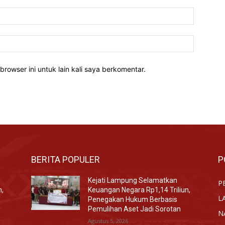
Email:*
Website:
rowser ini untuk lain kali saya berkomentar.
BERITA POPULER
P
Kejati Lampung Selamatkan
P
n,
Keuangan Negara Rp1,14 Triliun,
L
Penegakan Hukum Berbasis
Pemulihan Aset Jadi Sorotan
N
Agustus 5, 2026