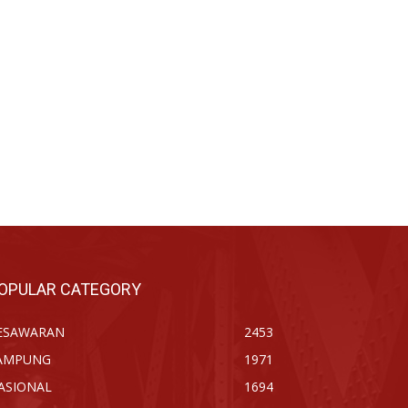
OPULAR CATEGORY
ESAWARAN
2453
AMPUNG
1971
ASIONAL
1694