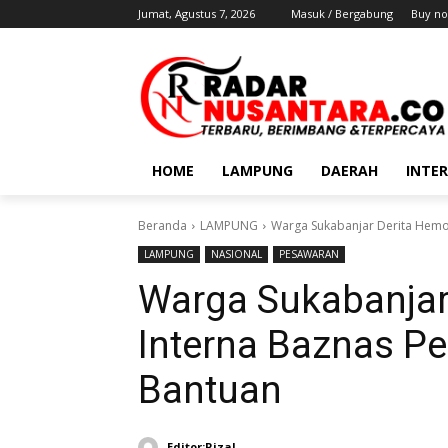
Jumat, Agustus 7, 2026
Masuk / Bergabung
Buy no
HOME
LAMPUNG
DAERAH
INTE
Beranda
LAMPUNG
Warga Sukabanjar Derita Hemo
LAMPUNG
NASIONAL
PESAWARAN
Warga Sukabanjar
Interna Baznas P
Bantuan
Editor:Rizal