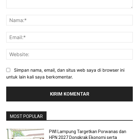
Komentar:
Na
Ema
Web
Simpan nama, email, dan situs web saya di browser ini
untuk lain kali saya berkomentar.
MOST POPULAR
PWI Lampung Targetkan Porwanas dan
HPN 2027 Dongkrak Ekonomi serta