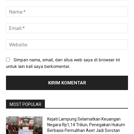
Komentar:
Na
Ema
Web
Simpan nama, email, dan situs web saya di browser ini
untuk lain kali saya berkomentar.
MOST POPULAR
Kejati Lampung Selamatkan Keuangan
Negara Rp1,14 Triliun, Penegakan Hukum
Berbasis Pemulihan Aset Jadi Sorotan