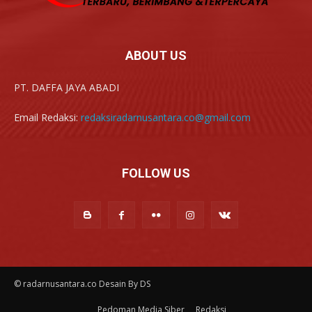
ABOUT US
PT. DAFFA JAYA ABADI
Email Redaksi:
redaksiradarnusantara.co@gmail.com
FOLLOW US
© radarnusantara.co Desain By DS
Pedoman Media Siber
Redaksi