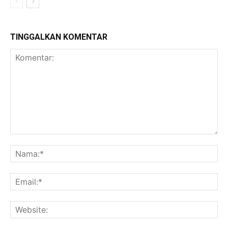
TINGGALKAN KOMENTAR
Komentar:
Na
Ema
Web