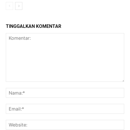
TINGGALKAN KOMENTAR
Komentar:
Na
Ema
Web